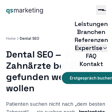
Leistungen
Branchen
Referenzen
Home
Dental SEO
Expertise
Dental SEO —
Wenn
FAQ
Google Ads für Zahnärz
Zahnärzte bei Google
Kontakt
Google Ads Plastische Chir
Google-Bewertungen
gefunden werden
Medical SEO
Erstgespräch buche
SEO für Ärzte
wollen
SEO für Augenärzte
SEO für Kliniken & MV
SEO für Zahnärzte
Patienten suchen nicht nach „dem besten
SEO Plastische Chirurg