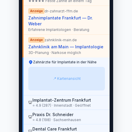
★★★★★ Feste Zähne an einem Tag
dr-zahnarzt-ffm.de
Anzeige
Zahnimplantate Frankfurt — Dr.
Weber
Erfahrene Implantologen · Beratung
zahnklinik-main.de
Anzeige
Zahnklinik am Main — Implantologie
3D-Planung · Narkose möglich
Zahnärzte für Implantate in der Nähe
📍 Kartenansicht
Implantat-Zentrum Frankfurt
🦷
⭐ 4.9 (287) · Innenstadt · Geöffnet
Praxis Dr. Schneider
🦷
⭐ 4.8 (198) · Sachsenhausen
Dental Care Frankfurt
🦷