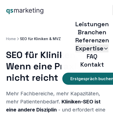
Leistungen
Branchen
Referenzen
Home
SEO für Kliniken & MVZ
Expertise
SEO für Kliniken -
FAQ
Google Ads für Zahnärz
Wenn eine Praxis
Kontakt
Google Ads Plastische Chir
Google-Bewertungen
nicht reicht
Medical SEO
Erstgespräch buche
SEO für Ärzte
SEO für Augenärzte
Mehr Fachbereiche, mehr Kapazitäten,
SEO für Kliniken & MV
mehr Patientenbedarf.
Kliniken-SEO ist
SEO für Zahnärzte
SEO Plastische Chirurg
eine andere Disziplin
- und erfordert eine