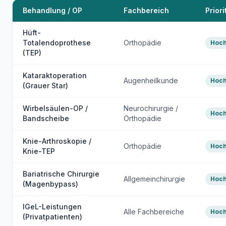
Behandlung / OP
Fachbereich
Priori
Hüft-
Totalendoprothese
Orthopädie
Hoc
(TEP)
Kataraktoperation
Augenheilkunde
Hoc
(Grauer Star)
Wirbelsäulen-OP /
Neurochirurgie /
Hoc
Bandscheibe
Orthopädie
Knie-Arthroskopie /
Orthopädie
Hoc
Knie-TEP
Bariatrische Chirurgie
Allgemeinchirurgie
Hoc
(Magenbypass)
IGeL-Leistungen
Alle Fachbereiche
Hoc
(Privatpatienten)